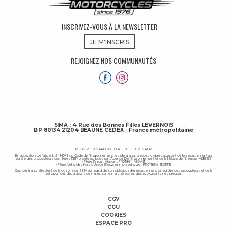
INSCRIVEZ-VOUS À LA NEWSLETTER
JE M'INSCRIS
REJOIGNEZ NOS COMMUNAUTÉS
SIMA : 4 Rue des Bonnes Filles LEVERNOIS
BP 80134 21204 BEAUNE CEDEX - France métropolitaine
REGISTRE DES PRODUCTEURS DES FILIERES REP
En application de l’article L. 541-10-13 du Code de l'Environnement, les identifiants uniques ci-après attestant de l'enregistrement au
registre des producteurs des filières REP ont été attribués par l’Agence De l’Environnement et de la Maîtrise de l’Energie (ADEME) :
- Filière Pneus (Aliapur) : FR011864_16OVNT
- Filière Véhicules Hors d’Usage (Recycler mon véhicule) : FR011864_15DFPE
Ces identifiants attestent de la conformité SIMA au regard de son obligation d'enregistrement au registre des producteurs et de la
réalisation des déclarations de mises sur le marché auprès des éco-organismes précités.
CGV
CGU
COOKIES
ESPACE PRO