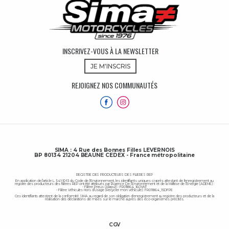
INSCRIVEZ-VOUS À LA NEWSLETTER
JE M'INSCRIS
REJOIGNEZ NOS COMMUNAUTÉS
SIMA : 4 Rue des Bonnes Filles LEVERNOIS
BP 80134 21204 BEAUNE CEDEX - France métropolitaine
REGISTRE DES PRODUCTEURS DES FILIERES REP
En application de l’article L. 541-10-13 du Code de l'Environnement, les identifiants uniques ci-après attestant de l'enregistrement au
registre des producteurs des filières REP ont été attribués par l’Agence De l’Environnement et de la Maîtrise de l’Energie (ADEME) :
- Filière Pneus (Aliapur) : FR011864_16OVNT
- Filière Véhicules Hors d’Usage (Recycler mon véhicule) : FR011864_15DFPE
Ces identifiants attestent de la conformité SIMA au regard de son obligation d'enregistrement au registre des producteurs et de la
réalisation des déclarations de mises sur le marché auprès des éco-organismes précités.
CGV