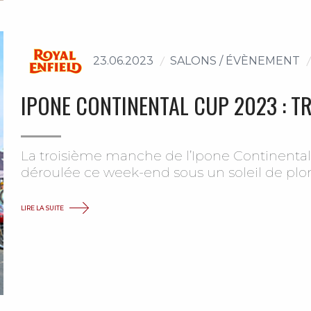
23.06.2023
SALONS / ÉVÈNEMENT
IPONE CONTINENTAL CUP 2023 : T
La troisième manche de l’Ipone Continental C
déroulée ce week-end sous un soleil de plo
LIRE LA SUITE