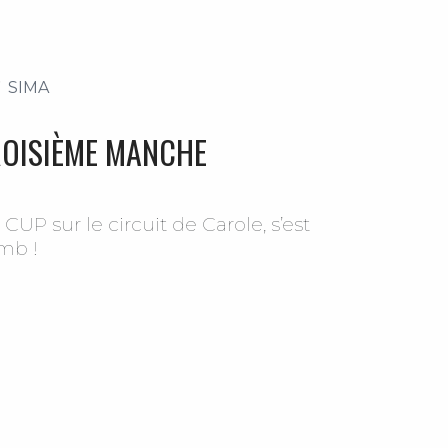
SIMA
ROISIÈME MANCHE
UP sur le circuit de Carole, s’est
mb !