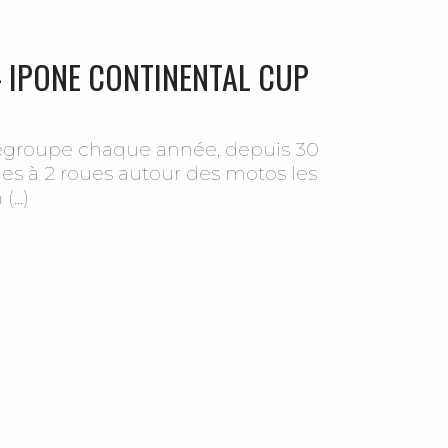
- IPONE CONTINENTAL CUP
 regroupe chaque année, depuis 30
es à 2 roues autour des motos les
...)