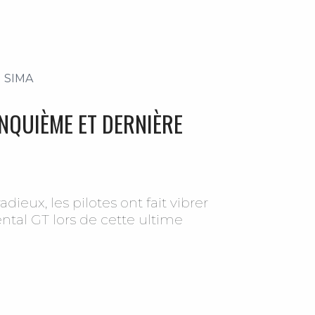
SIMA
INQUIÈME ET DERNIÈRE
ieux, les pilotes ont fait vibrer
ntal GT lors de cette ultime