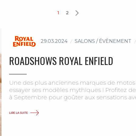
1
2
29.03.2024
SALONS / ÉVÈNEMENT
ROADSHOWS ROYAL ENFIELD
Une des plus anciennes marques de motos 
essayer ses modèles mythiques ! Profitez de
à Septembre pour goûter aux sensations avec 
LIRE LA SUITE