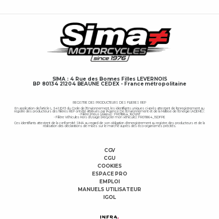
SIMA : 4 Rue des Bonnes Filles LEVERNOIS
BP 80134 21204 BEAUNE CEDEX - France métropolitaine
REGISTRE DES PRODUCTEURS DES FILIERES REP
En application de l’article L. 541-10-13 du Code de l'Environnement, les identifiants uniques ci-après attestant de l'enregistrement au
registre des producteurs des filières REP ont été attribués par l’Agence De l’Environnement et de la Maîtrise de l’Energie (ADEME) :
- Filière Pneus (Aliapur) : FR011864_16OVNT
- Filière Véhicules Hors d’Usage (Recycler mon véhicule) : FR011864_15DFPE
Ces identifiants attestent de la conformité SIMA au regard de son obligation d'enregistrement au registre des producteurs et de la
réalisation des déclarations de mises sur le marché auprès des éco-organismes précités.
CGV
CGU
COOKIES
ESPACE PRO
EMPLOI
MANUELS UTILISATEUR
IGOL