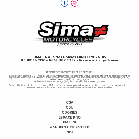
SIMA : 4 Rue des Bonnes Filles LEVERNOIS
BP 80134 21204 BEAUNE CEDEX - France métropolitaine
REGISTRE DES PRODUCTEURS DES FILIERES REP
En application de l’article L. 541-10-13 du Code de l'Environnement, les identifiants uniques ci-après attestant de l'enregistrement au
registre des producteurs des filières REP ont été attribués par l’Agence De l’Environnement et de la Maîtrise de l’Energie (ADEME) :
- Filière Pneus (Aliapur) : FR011864_16OVNT
- Filière Véhicules Hors d’Usage (Recycler mon véhicule) : FR011864_15DFPE
Ces identifiants attestent de la conformité SIMA au regard de son obligation d'enregistrement au registre des producteurs et de la
réalisation des déclarations de mises sur le marché auprès des éco-organismes précités.
CGV
CGU
COOKIES
ESPACE PRO
ndrez bien
EMPLOI
MANUELS UTILISATEUR
 cookies?
IGOL