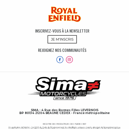
INSCRIVEZ-VOUS À LA NEWSLETTER
JE M'INSCRIS
REJOIGNEZ NOS COMMUNAUTÉS
SIMA : 4 Rue des Bonnes Filles LEVERNOIS
BP 80134 21204 BEAUNE CEDEX - France métropolitaine
REGISTRE DES PRODUCTEURS DES FILIERES REP
En application de l’article L. 541-10-13 du Code de l'Environnement, les identifiants uniques ci-après attestant de l'enregistrement au